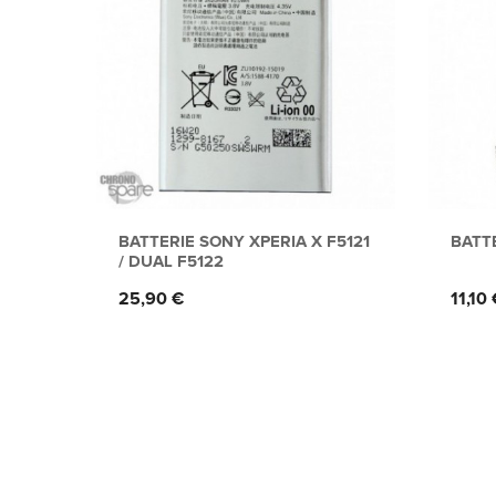
BATTERIE SONY XPERIA X F5121
BATT
/ DUAL F5122
Prix
Prix
25,90 €
11,10