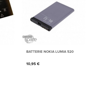
BATTERIE NOKIA LUMIA 520
BATT
A3 2
Prix
Prix
10,95 €
15,15