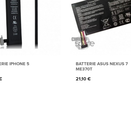
ERIE IPHONE 5
BATTERIE ASUS NEXUS 7
ME370T
Prix
 €
21,10 €