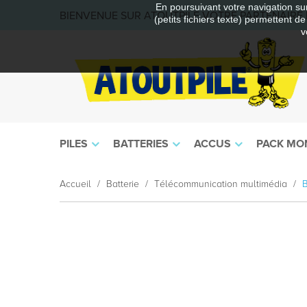
En poursuivant votre navigation sur
BIENVENUE SUR ATOUTPILE VOTRE PARTENAIRE E
(petits fichiers texte) permettent d
v
PILES
BATTERIES
ACCUS
PACK MO
Accueil
Batterie
Télécommunication multimédia
B