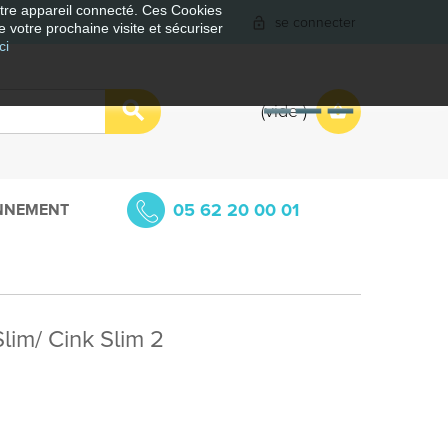
votre appareil connecté. Ces Cookies
se connecter
e votre prochaine visite et sécuriser
ci
vide
05 62 20 00 01
NNEMENT
lim/ Cink Slim 2