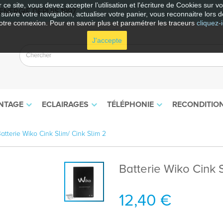
 ce site, vous devez accepter l’utilisation et l'écriture de Cookies sur 
NERGIE DEPUIS 1997
e suivre votre navigation, actualiser votre panier, vous reconnaitre lors d
otre connexion. Pour en savoir plus et paramétrer les traceurs
cliquez-i
J'accepte
NTAGE
ECLAIRAGES
TÉLÉPHONIE
RECONDITIO
atterie Wiko Cink Slim/ Cink Slim 2
Batterie Wiko Cink S
12,40 €