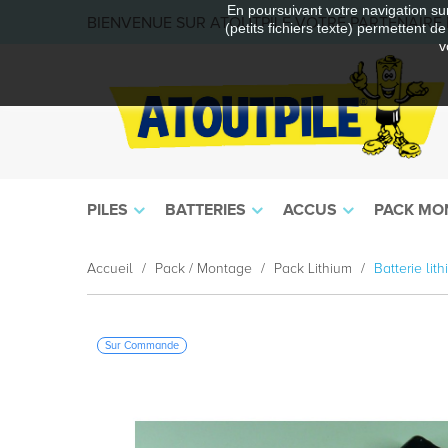
En poursuivant votre navigation sur
BIENVENUE SUR ATOUTPILE VOTRE PARTENAIRE E
(petits fichiers texte) permettent d
v
PILES
BATTERIES
ACCUS
PACK MO
Accueil
Pack / Montage
Pack Lithium
Batterie li
Sur Commande