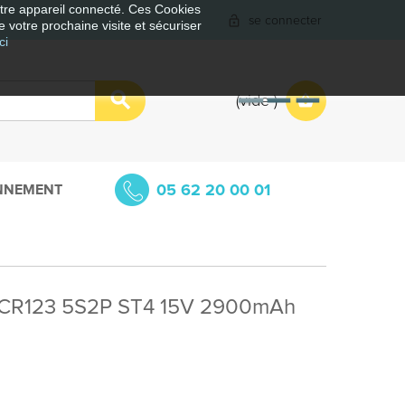
votre appareil connecté. Ces Cookies
se connecter
e votre prochaine visite et sécuriser
ci
vide
05 62 20 00 01
NNEMENT
0x CR123 5S2P ST4 15V 2900mAh