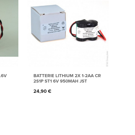
.6V
BATTERIE LITHIUM 2X 1-2AA CR
BATT
2S1P ST1 6V 950MAH JST
ICR1
UN38
Prix
24,90 €
Prix
36,5